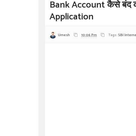
Bank Account कैसे बंद
Application
Umesh
10:06 Pm
Tags:
SBI Intern