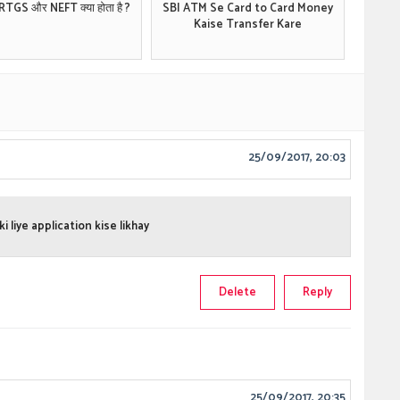
 RTGS और NEFT क्या होता है ?
SBI ATM Se Card to Card Money
Kaise Transfer Kare
25/09/2017, 20:03
 liye application kise likhay
Delete
Reply
25/09/2017, 20:35