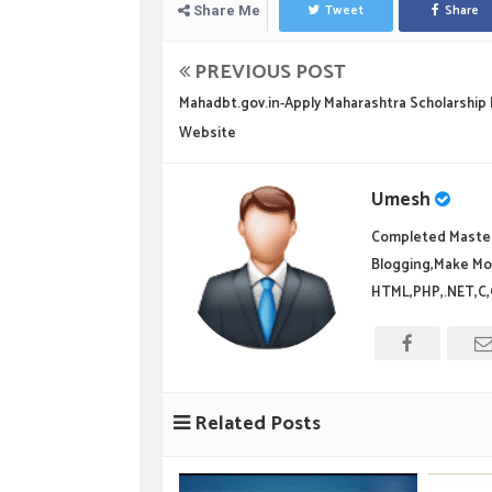
Tweet
Share
Share Me
PREVIOUS POST
Mahadbt.gov.in-Apply Maharashtra Scholarship
Website
Umesh
Completed Master
Blogging,Make Mo
HTML,PHP,.NET,C,
Related Posts