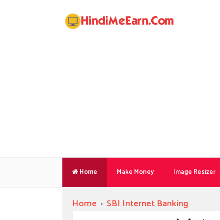
Home
Make Money
Image Resizer
Home
›
SBI Internet Banking