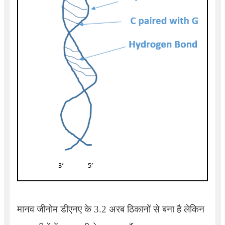
मानव जीनोम डीएनए के 3.2 अरब ठिकानों से बना है लेकिन