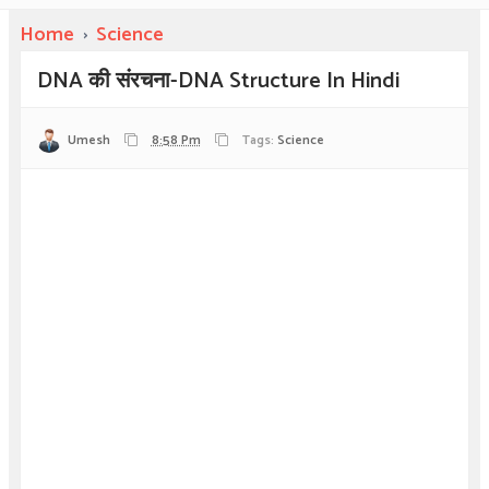
Home
›
Science
DNA की संरचना-DNA Structure In Hindi
Umesh
8:58 Pm
Tags:
Science