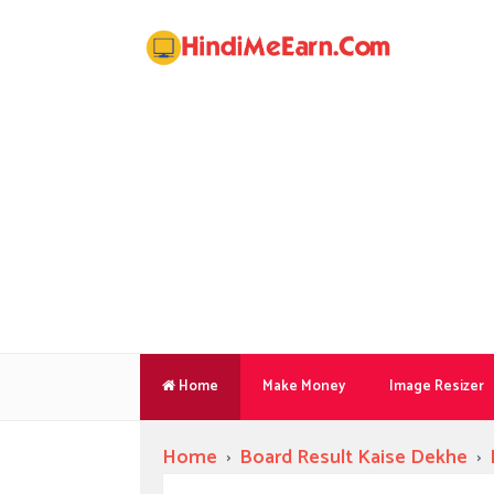
Home
Make Money
Image Resizer
Home
›
Board Result Kaise Dekhe
›