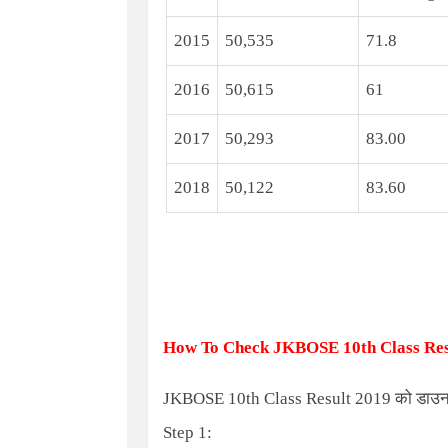
2015
50,535
71.8
2016
50,615
61
2017
50,293
83.00
2018
50,122
83.60
How To Check JKBOSE 10th Class Res
JKBOSE 10th Class Result 2019
को डाउनल
Step
1: