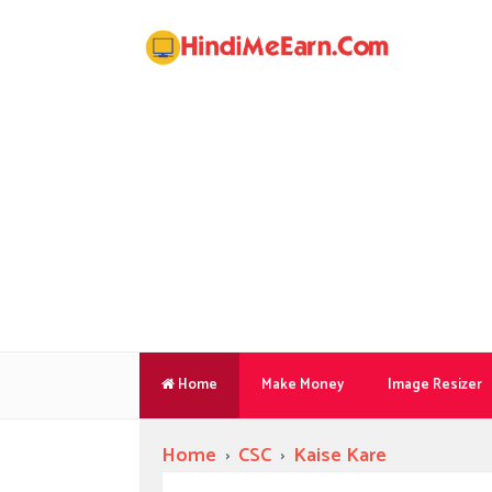
Home
Make Money
Image Resizer
Home
›
CSC
›
Kaise Kare