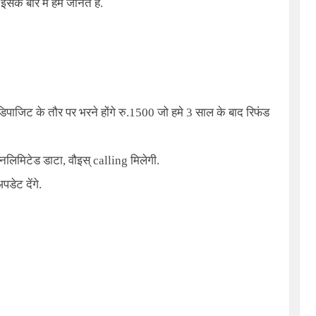
के बारे में हम जानते है.
ाजिट के तौर पर भरने होंगे रु.1500 जो हमे 3 साल के बाद रिफंड
अनलिमिटेड डाटा, वौइस् calling मिलेगी.
पडेट देंगे.