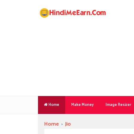
Home
Make Money
Image Resizer
Home
›
Jio