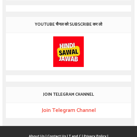
YOUTUBE चैनल को SUBSCRIBE कर लो
JOIN TELEGRAM CHANNEL
Join Telegram Channel
About Us |
Contact Us |
T and C |
Privacy Policy |