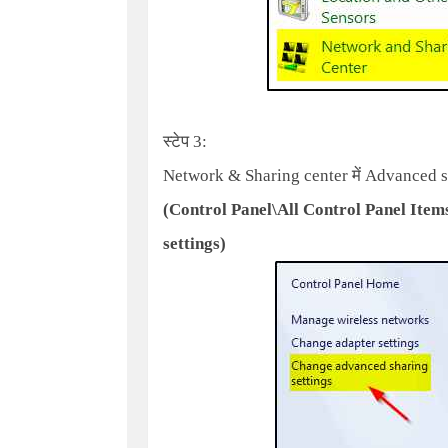
स्टेप 3:
Network & Sharing center
में
Advanced sh
(
Control Panel\All Control Panel Ite
settings
)