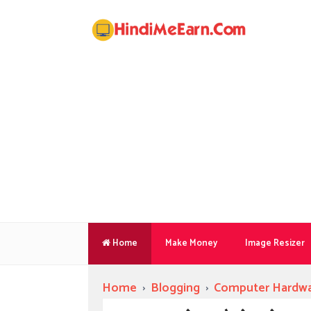
Home
Make Money
Image Resizer
Home
›
Blogging
›
Computer Hardw