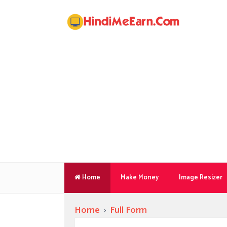
Home
Make Money
Image Resizer
Home
›
Full Form