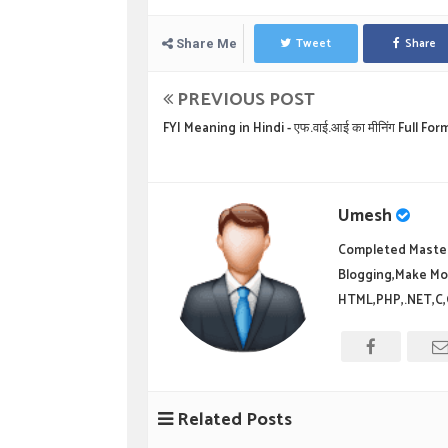
Tweet
Share
Share Me
PREVIOUS POST
FYI Meaning in Hindi - एफ.वाई.आई का मीनिंग Full For
Umesh
Completed Master
Blogging,Make Mo
HTML,PHP,.NET,C,
Related Posts