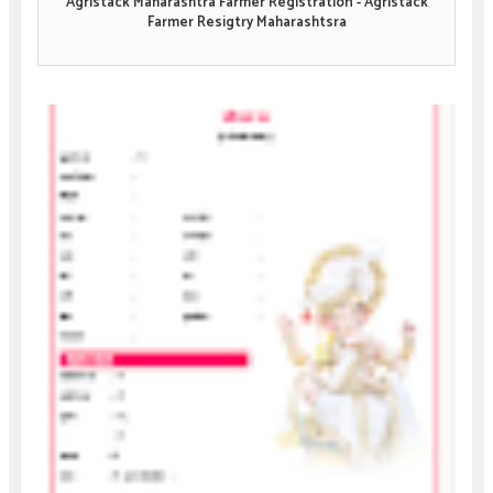
Agristack Maharashtra Farmer Registration - Agristack
Farmer Resigtry Maharashtsra