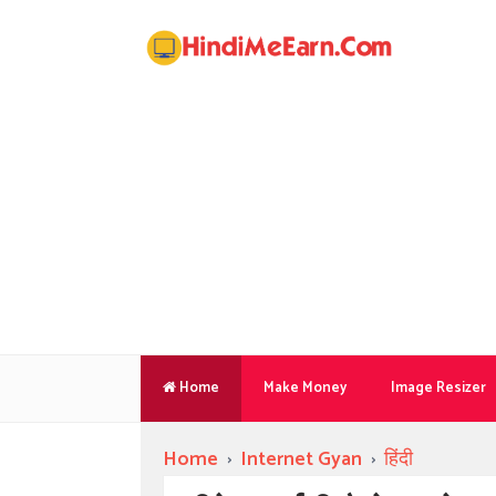
Home
Make Money
Image Resizer
Home
›
Internet Gyan
›
हिंदी