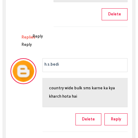
Delete
Reply
Replies
Reply
h.s.bedi
country wide bulk sms karne ka kya
kharch hota hai
Delete
Reply