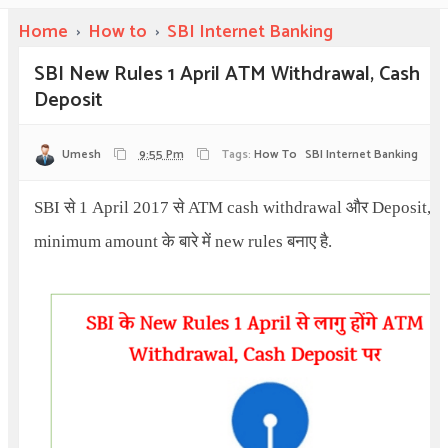
Home
›
How to
›
SBI Internet Banking
SBI New Rules 1 April ATM Withdrawal, Cash
Deposit
Umesh
9:55 Pm
Tags:
How To
SBI Internet Banking
SBI
से
1 April 2017
से
ATM cash withdrawal
और
Deposit
,
minimum amount
के बारे में
new rules
बनाए है.