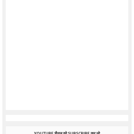
YOUTUBE चैनल को SUBSCRIBE कर लो