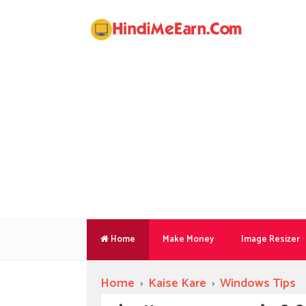
Home
Make Money
Image Resizer
Home
›
Kaise Kare
›
Windows Tips