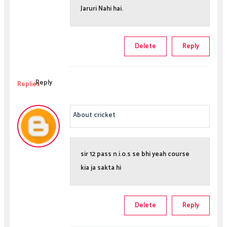
Jaruri Nahi hai.
Delete
Reply
Reply
Replies
About cricket
sir 12 pass n.i.o.s se bhi yeah course
kia ja sakta hi
Delete
Reply