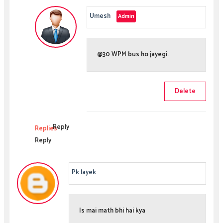
Umesh
@30 WPM bus ho jayegi.
Delete
Reply
Replies
Reply
Pk layek
Is mai math bhi hai kya