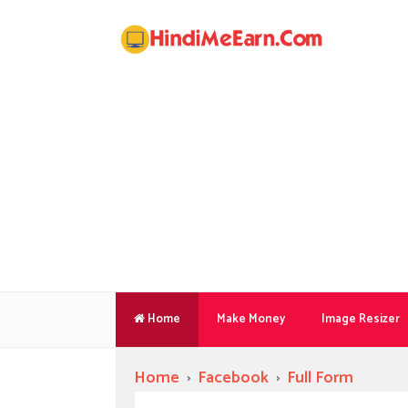
Home
Make Money
Image Resizer
Home
›
Facebook
›
Full Form