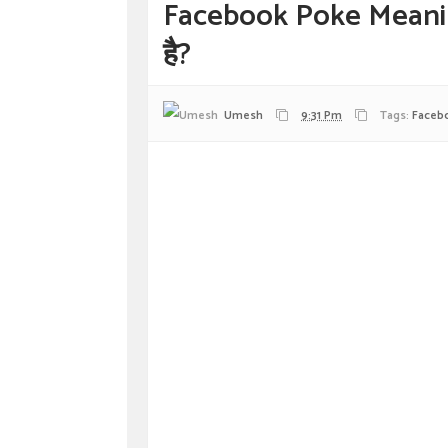
Facebook Poke Meaning 
है?
Umesh
9:31 Pm
Tags:
Faceb