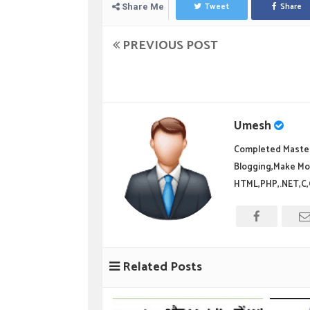
Tweet
Share
Share Me
PREVIOUS POST
Umesh
Completed Master
Blogging,Make Mo
HTML,PHP,.NET,C,
Related Posts