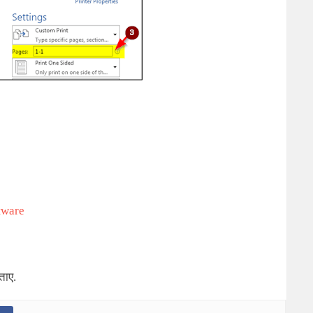
tware
ताए.