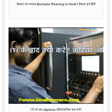
बैचलर का मतलब-Bachelor Meaning In Hindi | बैचलर इन हिंदी
ITI के बाद diploma पॉलिटेकनिक क्या करे?