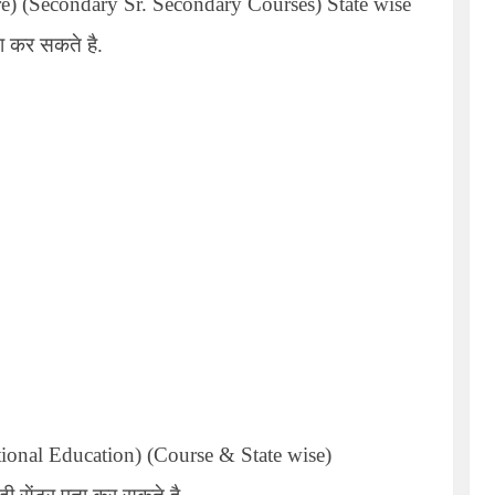
e) (Secondary Sr. Secondary Courses) State wise
ा कर सकते है.
tional Education) (Course & State wise)