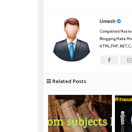
Umesh
Completed Master
Blogging,Make Mo
HTML,PHP,.NET,C,
Related Posts