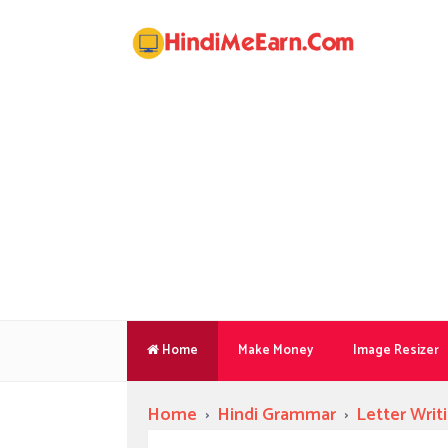
Home
Make Money
Image Resizer
Home
›
Hindi Grammar
›
Letter Writ