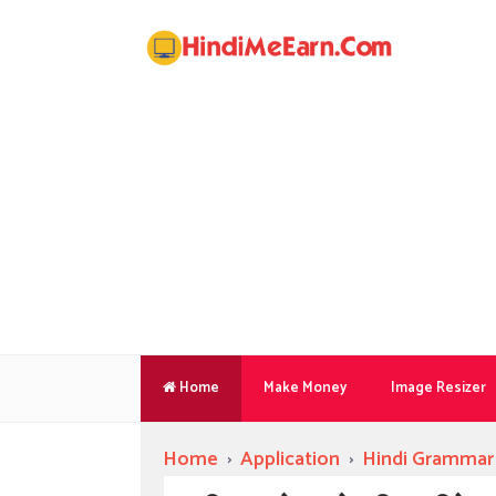
Home
Make Money
Image Resizer
Home
›
Application
›
Hindi Grammar