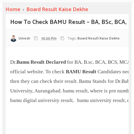
Home
›
Board Result Kaise Dekhe
How To Check BAMU Result – BA, BSc, BCA, B
Umesh
10:20 Pm
Tags:
Board Result Kaise Dekhe
Dr.
Bamu Result Declared
for BA, B.sc, BCA, BCS, MCA,
official website. To check
BAMU Result
Candidates needs
then they can check their result.
Bamu Stands for Dr.Bab
University, Aurangabad.
bamu result, where is prn number
bamu digital university result,
bamu university result,
dr 