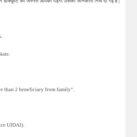
डॉक्यूमेंट की जरुरत आपको पड़ेगी उसकी जानकारी निचे दी गई है |
s.
tate.
re than
2
beneficiary from family”.
face UIDAI).