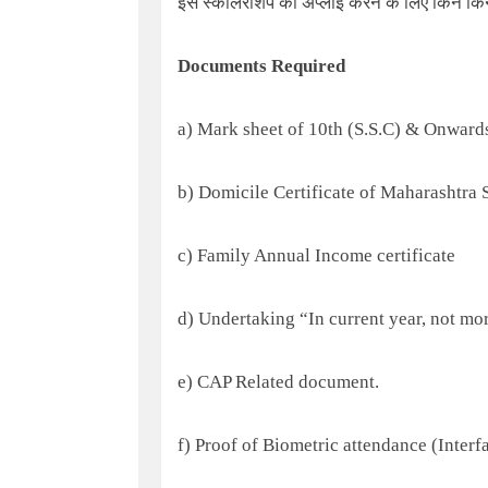
इस स्कॉलरशिप को अप्लाई करने के लिए किन किन 
Documents Required
a) Mark sheet of
10
th (S.S.C) & Onward
b) Domicile Certificate of Maharashtra S
c) Family Annual Income certificate
d) Undertaking “In current year, not mo
e) CAP Related document.
f) Proof of Biometric attendance (Inter