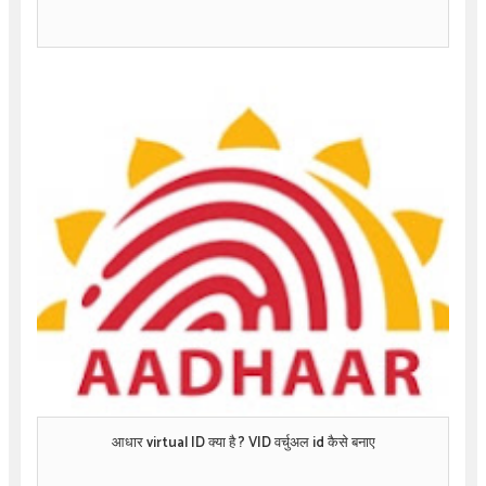
आधार virtual ID क्या है ? VID वर्चुअल id कैसे बनाए