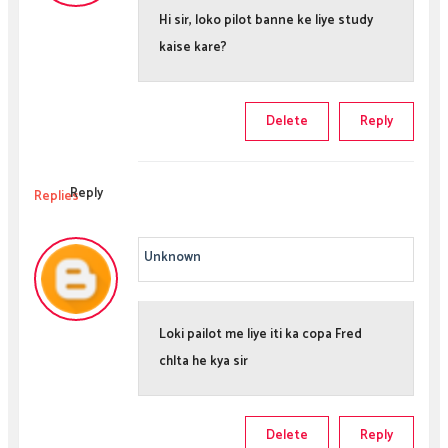
Hi sir, loko pilot banne ke liye study
kaise kare?
Delete
Reply
Reply
Replies
Unknown
Loki pailot me liye iti ka copa Fred
chlta he kya sir
Delete
Reply