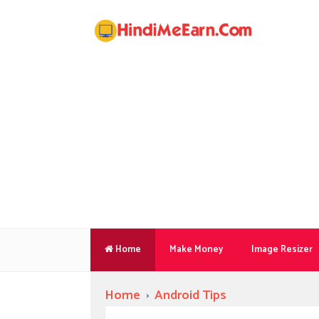
Home
Make Money
Image Resizer
Home
›
Android Tips