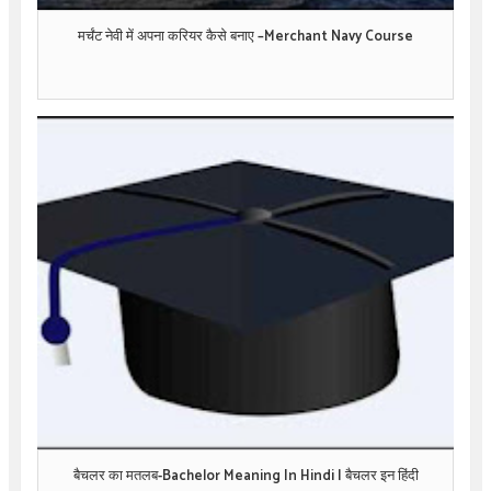
मर्चंट नेवी में अपना करियर कैसे बनाए –Merchant Navy Course
बैचलर का मतलब-Bachelor Meaning In Hindi | बैचलर इन हिंदी