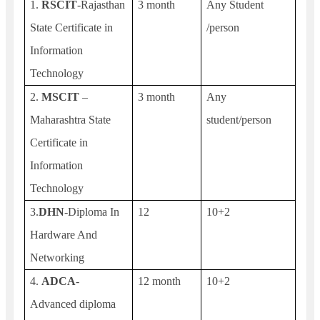
1.
RSCIT
-Rajasthan
3 month
Any Student
State Certificate in
/person
Information
Technology
2.
MSCIT
–
3 month
Any
Maharashtra State
student/person
Certificate in
Information
Technology
3.
DHN
-Diploma In
12
10+2
Hardware And
Networking
4.
ADCA
-
12 month
10+2
Advanced diploma