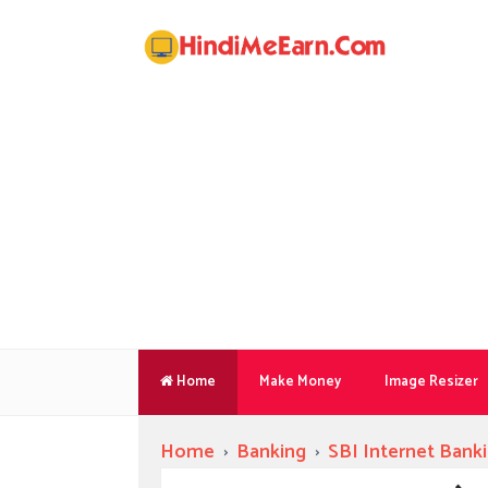
Home
Make Money
Image Resizer
Home
›
Banking
›
SBI Internet Bank