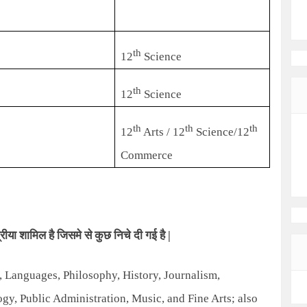
th
12
Science
th
12
Science
th
th
th
12
Arts / 12
Science/12
Commerce
ीया शामिल है जिसमे से कुछ निचे दी गई है
|
, Languages, Philosophy, History, Journalism,
gy, Public Administration, Music, and Fine Arts; also