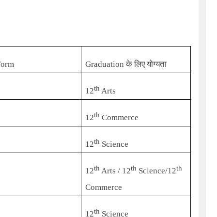
Form
Graduation
के लिए योग्यता
th
12
Arts
th
12
Commerce
th
12
Science
th
th
th
12
Arts / 12
Science/12
Commerce
th
12
Science